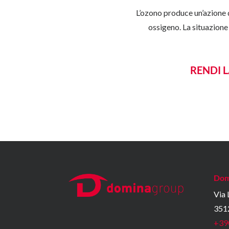
L’ozono produce un’azione d
ossigeno. La situazione 
RENDI 
Dom
Via
351
+39