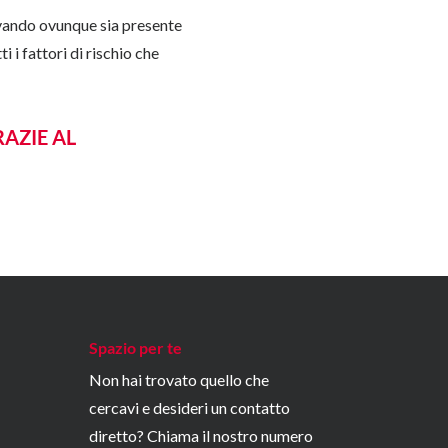
rivando ovunque sia presente
 i fattori di rischio che
AZIE AL
Spazio per te
Non hai trovato quello che
cercavi e desideri un contatto
diretto? Chiama il nostro numero