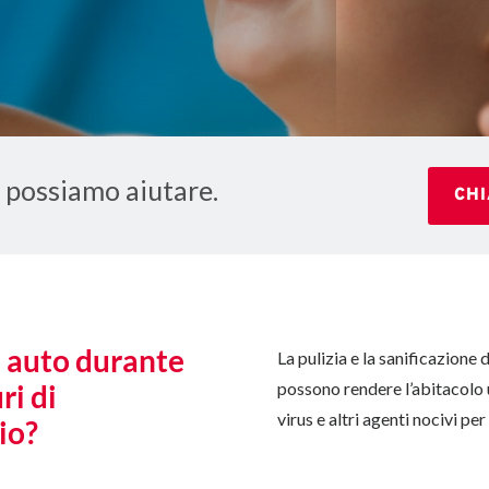
i possiamo aiutare.
CH
 auto durante
La pulizia e la sanificazione 
ri di
possono rendere l’abitacolo u
virus e altri agenti nocivi per
io?