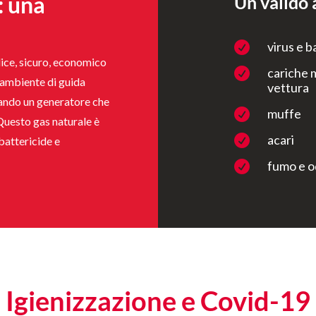
: una
Un valido 
virus e b

lice, sicuro, economico
cariche m

l’ambiente di guida
vettura
zando un generatore che
muffe

Questo gas naturale è
acari

battericide e
fumo e od

Igienizzazione e Covid-19