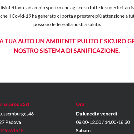
isinfettante ad ampio spettro che agisce su tutte le superfici, ar
che il Covid-19 ha generato ci porta a prestare più attenzione a tutti
possono ledere alla nostra salute.
LA TUA AUTO UN AMBIENTE PULITO E SICURO GR
NOSTRO SISTEMA DI SANIFICAZIONE.
ina Group Srl
Orari
 Lussemburgo, 46
Da lunedì a venerdì
27 Padova
08.00-12.00 / 14.00-18.30
049761618
Sabato