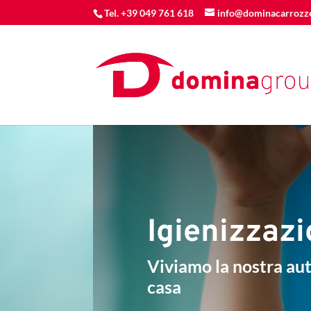
Tel. +39 049 761 618
info@dominacarrozzer
Igienizzaz
Viviamo la nostra aut
casa