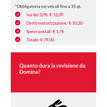
*Obbligatoria nei veicoli fino a 35 qt.

Iva del 22%: € 12,09

Diritti motorizzazione: € 10,20

Spese postali: € 1,76

Totale: € 79,00
Quanto dura la revisione da
Domina?